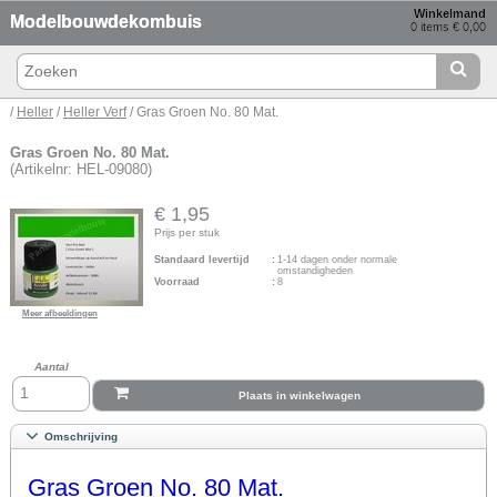
Winkelmand
Modelbouwdekombuis
0 items € 0,00
/
Heller
/
Heller Verf
/ Gras Groen No. 80 Mat.
Gras Groen No. 80 Mat.
(Artikelnr: HEL-09080)
€ 1,95
Prijs per stuk
Standaard levertijd
:
1-14 dagen onder normale
omstandigheden
Voorraad
:
8
Meer afbeeldingen
Aantal
Plaats in winkelwagen
Omschrijving
Gras Groen No. 80 Mat.