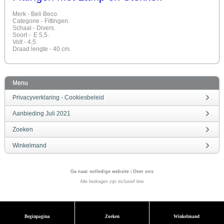
Merk - Beli Beco.
Categorie - Fittingen.
Schaal - Divers.
Soort - E 5,5.
Volt - 4,5.
Draad lengte - 40 cm.
Menu
Privacyverklaring - Cookiesbeleid
Aanbieding Juli 2021
Zoeken
Winkelmand
Ga naar volledige website
|
Over ons
Alle bedragen zijn inclusief btw
Beginpagina
Zoeken
Winkelmand